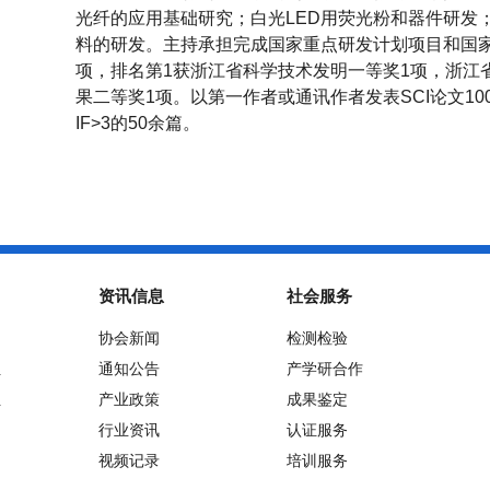
光纤的应用基础研究；白光
LED
用荧光粉和器件研发
料的研发。主持承担完成国家重点研发计划项目和国
项，排名第
1
获浙江省科学技术发明一等奖
1
项，浙江
果二等奖
1
项。以第一作者或通讯作者发表
SCI
论文
10
IF>3
的
50
余篇。
资讯信息
社会服务
协会新闻
检测检验
位
通知公告
产学研合作
位
产业政策
成果鉴定
行业资讯
认证服务
视频记录
培训服务