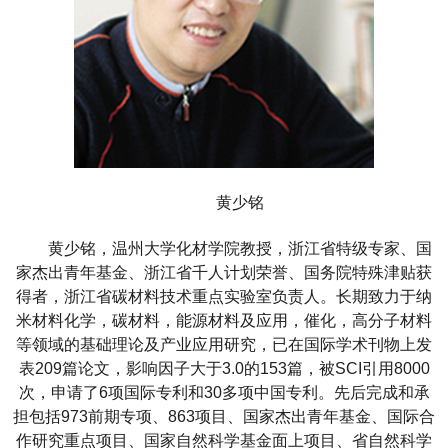
黄少铭
黄少铭，温州大学化材学院教授，浙江省特级专家、国
家杰出青年基金、浙江省千人计划荣誉、国务院特殊津贴获
得者，浙江省碳材料技术重点实验室负责人。长期致力于纳
米材料化学，碳材料，能源材料及应用，催化，高分子材料
等领域的基础理论及产业应用研究，已在国际学术刊物上发
表
209
篇论文，影响因子大于
3.0
的
153
篇，被
SCI
引用
8000
次，申请了
6
项国际专利和
30
多项中国专利。先后完成和承
担包括
973
前期专项、
863
项目、国家杰出青年基金、国际合
作研究重点项目、国家自然科学基金面上项目、省自然科学