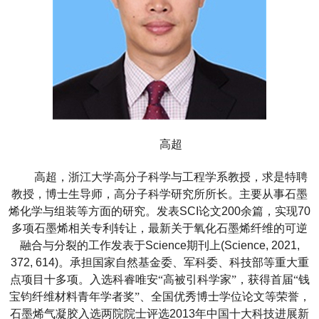
高超
高超，浙江大学高分子科学与工程学系教授，求是特聘
教授，博士生导师，高分子科学研究所所长。主要从事石墨
烯化学与组装等方面的研究。发表
SCI
论文
200
余篇，实现
70
多项石墨烯相关专利转让，最新关于氧化石墨烯纤维的可逆
融合与分裂的工作发表于
Science
期刊上
(Science, 2021,
372, 614)
。承担国家自然基金委、军科委、科技部等重大重
点项目十多项。入选科睿唯安“高被引科学家”，获得首届“钱
宝钧纤维材料青年学者奖”、全国优秀博士学位论文等荣誉，
石墨烯气凝胶入选两院院士评选
2013
年中国十大科技进展新