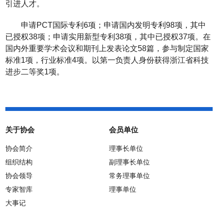
引进人才。
申请
PCT
国际专利
6
项；申请国内发明专利
98
项，其中
已授权
38
项；申请实用新型专利
38
项，其中已授权
37
项。在
国内外重要学术会议和期刊上发表论文
58
篇，参与制定国家
标准
1
项，行业标准
4
项。以第一负责人身份获得浙江省科技
进步二等奖
1
项。
关于协会
会员单位
协会简介
理事长单位
组织结构
副理事长单位
协会领导
常务理事单位
专家智库
理事单位
大事记