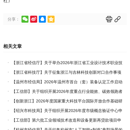
社）






分享：
相关文章
【浙江省经信厅】关于举办2026年浙江省工业设计技术职业技
能竞赛的通知
【浙江省科技厅】关于征集浙江与吉林科技创新对口合作事项
的通知
【温州市经信局】2026年温州市首台（套）装备认定工作启动
【工信部】关于组织开展2026年度重点行业能效、碳效领跑者
企业推荐工作的通知
【创新浙江】2026年度国家重大科技平台国际开放合作基础研
究专项（试点）项目指南
【绍兴市科技局】关于组织开展2026年度市级概念验证中心申
报工作的通知
【工信部】第六批工业领域技术改造和设备更新再贷款项目申
报工作启动
【杭州市经信局】关于征集杭州市“人工智能+制造”典型场景的