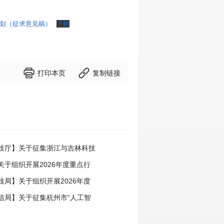
计划（征求意见稿）
下载


打印本页
复制链接
技厅】关于征集浙江与吉林科技
事项的通知
关于组织开展2026年度重点行
领跑者企业推荐工作的通知
技局】关于组织开展2026年度
中心申报工作的通知
信局】关于征集杭州市“人工智
场景的通知