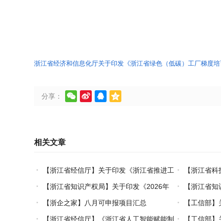
浙江省经济和信息化厅关于印发《浙江省绿色（低碳）工厂梯度培




分享：
相关文章
【浙江省经信厅】关于印发《浙江省推进工
【浙江省科
业互联网与人工智能融合赋能行动方案》的通
享受支持科技
【浙江省知识产权局】关于印发《2026年
【浙江省知
知
构名单核定的
度浙江省海外知识产权风险统一基础性保障保
全过程知识产
【浙企之家】八月可申报项目汇总
【工信部】
险实施方案》的通知
“十五五”规划
【浙江省经信厅】《浙江省人工智能赋能制
【工信部】