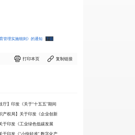
育管理实施细则》的通知
下载


打印本页
复制链接
技厅】印发《关于“十五五”期间
创新进口税收优惠政策的科研机
识产权局】关于印发《企业创新
实施办法》的通知
权管理指引》的通知
关于印发《工业绿色低碳发展
》的通知
关于印发《“小快轻准” 数字化产