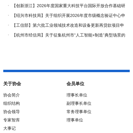
企业推荐工作的通知
【创新浙江】2026年度国家重大科技平台国际开放合作基础研
究专项（试点）项目指南
【绍兴市科技局】关于组织开展2026年度市级概念验证中心申
报工作的通知
【工信部】第六批工业领域技术改造和设备更新再贷款项目申
报工作启动
【杭州市经信局】关于征集杭州市“人工智能+制造”典型场景的
通知
关于协会
会员单位
协会简介
理事长单位
组织结构
副理事长单位
协会领导
常务理事单位
专家智库
理事单位
大事记