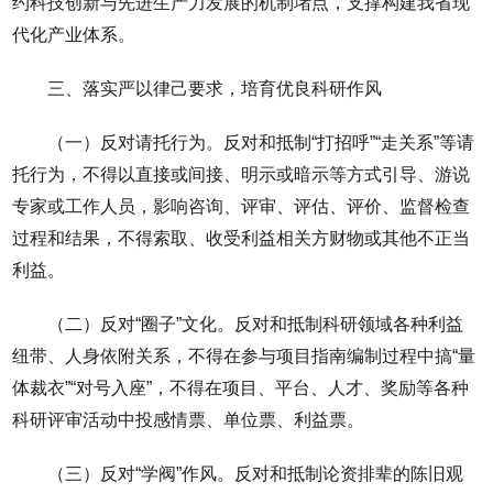
约科技创新与先进生产力发展的机制堵点，支撑构建我省现
代化产业体系。
三、落实严以律己要求，培育优良科研作风
（一）反对请托行为。反对和抵制“打招呼”“走关系”等请
托行为，不得以直接或间接、明示或暗示等方式引导、游说
专家或工作人员，影响咨询、评审、评估、评价、监督检查
过程和结果，不得索取、收受利益相关方财物或其他不正当
利益。
（二）反对“圈子”文化。反对和抵制科研领域各种利益
纽带、人身依附关系，不得在参与项目指南编制过程中搞“量
体裁衣”“对号入座”，不得在项目、平台、人才、奖励等各种
科研评审活动中投感情票、单位票、利益票。
（三）反对“学阀”作风。反对和抵制论资排辈的陈旧观