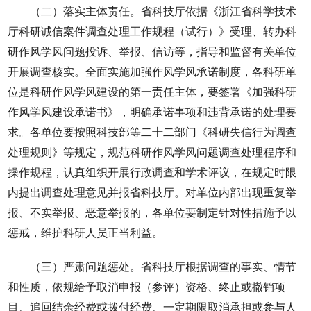
（二）落实主体责任。省科技厅依据《浙江省科学技术
厅科研诚信案件调查处理工作规程（试行）》受理、转办科
研作风学风问题投诉、举报、信访等，指导和监督有关单位
开展调查核实。全面实施加强作风学风承诺制度，各科研单
位是科研作风学风建设的第一责任主体，要签署《加强科研
作风学风建设承诺书》，明确承诺事项和违背承诺的处理要
求。各单位要按照科技部等二十二部门《科研失信行为调查
处理规则》等规定，规范科研作风学风问题调查处理程序和
操作规程，认真组织开展行政调查和学术评议，在规定时限
内提出调查处理意见并报省科技厅。对单位内部出现重复举
报、不实举报、恶意举报的，各单位要制定针对性措施予以
惩戒，维护科研人员正当利益。
（三）严肃问题惩处。省科技厅根据调查的事实、情节
和性质，依规给予取消申报（参评）资格、终止或撤销项
目、追回结余经费或拨付经费、一定期限取消承担或参与人