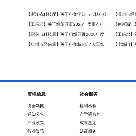
【浙江省科技厅】关于征集浙江与吉林科技
【温州市经
创新对口合作事项的通知
（套）装备认
【工信部】关于组织开展2026年度重点行
【创新浙江
业能效、碳效领跑者企业推荐工作的通知
国际开放合作
【绍兴市科技局】关于组织开展2026年度
【工信部】
市级概念验证中心申报工作的通知
更新再贷款项
【杭州市经信局】关于征集杭州市“人工智
【七部门】
能+制造”典型场景的通知
领域创新任务
资讯信息
社会服务
协会新闻
检测检验
位
通知公告
产学研合作
位
产业政策
成果鉴定
行业资讯
认证服务