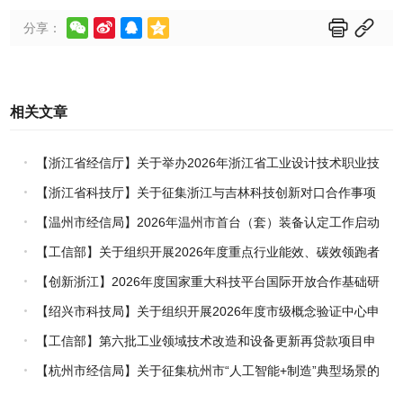






分享：
相关文章
【浙江省经信厅】关于举办2026年浙江省工业设计技术职业技
能竞赛的通知
【浙江省科技厅】关于征集浙江与吉林科技创新对口合作事项
的通知
【温州市经信局】2026年温州市首台（套）装备认定工作启动
【工信部】关于组织开展2026年度重点行业能效、碳效领跑者
企业推荐工作的通知
【创新浙江】2026年度国家重大科技平台国际开放合作基础研
究专项（试点）项目指南
【绍兴市科技局】关于组织开展2026年度市级概念验证中心申
报工作的通知
【工信部】第六批工业领域技术改造和设备更新再贷款项目申
报工作启动
【杭州市经信局】关于征集杭州市“人工智能+制造”典型场景的
通知