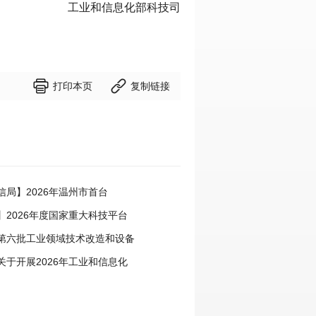
工业和信息化部科技司


打印本页
复制链接
信局】2026年温州市首台
定工作启动
】2026年度国家重大科技平台
基础研究专项（试点）项目指南
第六批工业领域技术改造和设备
目申报工作启动
关于开展2026年工业和信息化
揭榜挂帅工作的通知