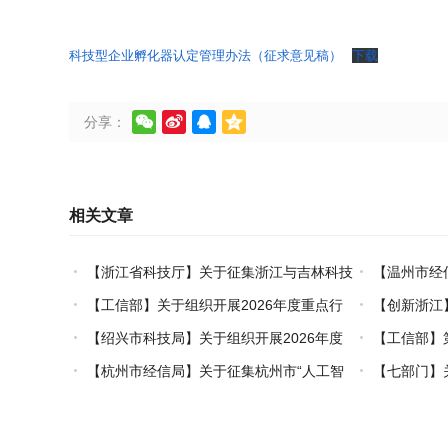
科技型企业孵化器认定管理办法（征求意见稿）
下载




分享：
相关文章
【浙江省科技厅】关于征集浙江与吉林科技
【温州市经
创新对口合作事项的通知
（套）装备认
【工信部】关于组织开展2026年度重点行
【创新浙江
业能效、碳效领跑者企业推荐工作的通知
国际开放合作
【绍兴市科技局】关于组织开展2026年度
【工信部】
市级概念验证中心申报工作的通知
更新再贷款项
【杭州市经信局】关于征集杭州市“人工智
【七部门】
能+制造”典型场景的通知
领域创新任务