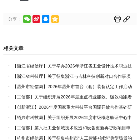






分享：
相关文章
【浙江省经信厅】关于举办2026年浙江省工业设计技术职业技
能竞赛的通知
【浙江省科技厅】关于征集浙江与吉林科技创新对口合作事项
的通知
【温州市经信局】2026年温州市首台（套）装备认定工作启动
【工信部】关于组织开展2026年度重点行业能效、碳效领跑者
企业推荐工作的通知
【创新浙江】2026年度国家重大科技平台国际开放合作基础研
究专项（试点）项目指南
【绍兴市科技局】关于组织开展2026年度市级概念验证中心申
报工作的通知
【工信部】第六批工业领域技术改造和设备更新再贷款项目申
报工作启动
【杭州市经信局】关于征集杭州市“人工智能+制造”典型场景的