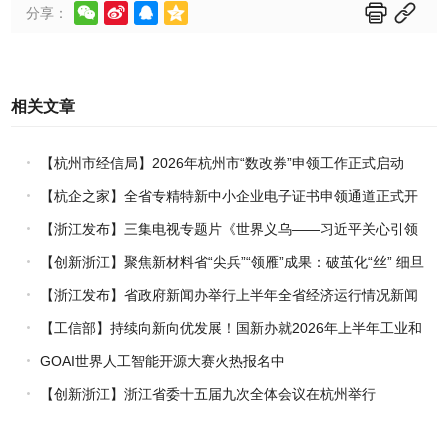






分享：
相关文章
【杭州市经信局】2026年杭州市“数改券”申领工作正式启动
【杭企之家】全省专精特新中小企业电子证书申领通道正式开
通
【浙江发布】三集电视专题片《世界义乌——习近平关心引领
义乌发展》热播上线
【创新浙江】聚焦新材料省“尖兵”“领雁”成果：破茧化“丝” 细旦
PPS纤维的国产突围战
【浙江发布】省政府新闻办举行上半年全省经济运行情况新闻
发布会
【工信部】持续向新向优发展！国新办就2026年上半年工业和
信息化发展情况举行新闻发布会
GOAI世界人工智能开源大赛火热报名中
【创新浙江】浙江省委十五届九次全体会议在杭州举行