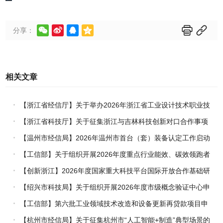






分享：
相关文章
【浙江省经信厅】关于举办2026年浙江省工业设计技术职业技
能竞赛的通知
【浙江省科技厅】关于征集浙江与吉林科技创新对口合作事项
的通知
【温州市经信局】2026年温州市首台（套）装备认定工作启动
【工信部】关于组织开展2026年度重点行业能效、碳效领跑者
企业推荐工作的通知
【创新浙江】2026年度国家重大科技平台国际开放合作基础研
究专项（试点）项目指南
【绍兴市科技局】关于组织开展2026年度市级概念验证中心申
报工作的通知
【工信部】第六批工业领域技术改造和设备更新再贷款项目申
报工作启动
【杭州市经信局】关于征集杭州市“人工智能+制造”典型场景的