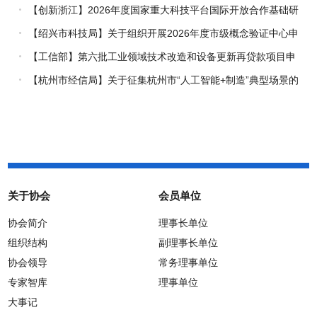
企业推荐工作的通知
【创新浙江】2026年度国家重大科技平台国际开放合作基础研
究专项（试点）项目指南
【绍兴市科技局】关于组织开展2026年度市级概念验证中心申
报工作的通知
【工信部】第六批工业领域技术改造和设备更新再贷款项目申
报工作启动
【杭州市经信局】关于征集杭州市“人工智能+制造”典型场景的
通知
关于协会
会员单位
协会简介
理事长单位
组织结构
副理事长单位
协会领导
常务理事单位
专家智库
理事单位
大事记