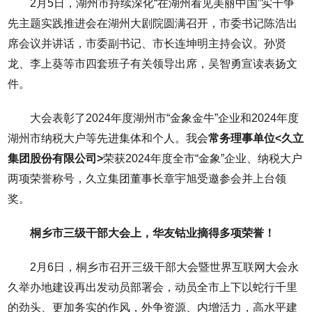
2月5日，湖州市持续深化“在湖州看见美丽中国”实干争
先主题实践推进会在湖州大剧院圆满召开，市委书记陈浩出
席会议并讲话，市委副书记、市长连坤明主持会议。孙贤
龙、李上葵等市四套班子有关领导出席，吴智勇宣读表扬文
件。
大会表彰了2024年度湖州市“金象金牛”企业和2024年度
湖州市纳税大户等先进集体和个人。我会
常务理事单位<久立
集团股份有限公司>
荣获2024年度全市“金象”企业、纳税大户
两项荣誉称号，久立集团董事长章宇旭受邀参会并上台领
奖。
桐乡市三级干部大会上，华友钴业摘得多项荣誉！
2月6日，桐乡市召开三级干部大会暨世界互联网大会永
久举办地建设再出发动员部署会，动员全市上下以蛇行千里
的劲头、更加务实的作风，外争资源、内增活力，高水平建