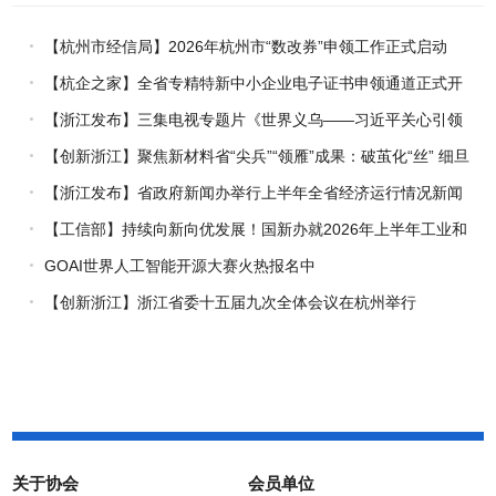
【杭州市经信局】2026年杭州市“数改券”申领工作正式启动
【杭企之家】全省专精特新中小企业电子证书申领通道正式开
通
【浙江发布】三集电视专题片《世界义乌——习近平关心引领
义乌发展》热播上线
【创新浙江】聚焦新材料省“尖兵”“领雁”成果：破茧化“丝” 细旦
PPS纤维的国产突围战
【浙江发布】省政府新闻办举行上半年全省经济运行情况新闻
发布会
【工信部】持续向新向优发展！国新办就2026年上半年工业和
信息化发展情况举行新闻发布会
GOAI世界人工智能开源大赛火热报名中
【创新浙江】浙江省委十五届九次全体会议在杭州举行
关于协会
会员单位