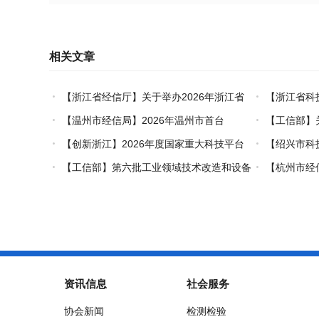
相关文章
【浙江省经信厅】关于举办2026年浙江省
【浙江省科
工业设计技术职业技能竞赛的通知
创新对口合作
【温州市经信局】2026年温州市首台
【工信部】
（套）装备认定工作启动
业能效、碳效
【创新浙江】2026年度国家重大科技平台
【绍兴市科
国际开放合作基础研究专项（试点）项目指南
市级概念验证
【工信部】第六批工业领域技术改造和设备
【杭州市经
更新再贷款项目申报工作启动
能+制造”典型
资讯信息
社会服务
协会新闻
检测检验