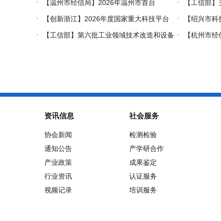
工业设计技术职业技能竞赛的通知
创新对口合作
【温州市经信局】2026年温州市首台
【工信部】
（套）装备认定工作启动
业能效、碳效
【创新浙江】2026年度国家重大科技平台
【绍兴市科
国际开放合作基础研究专项（试点）项目指南
市级概念验证
【工信部】第六批工业领域技术改造和设备
【杭州市经
更新再贷款项目申报工作启动
能+制造”典型
资讯信息
社会服务
协会新闻
检测检验
位
通知公告
产学研合作
位
产业政策
成果鉴定
行业资讯
认证服务
视频记录
培训服务