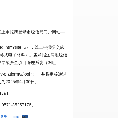
网上申报请登录市经信局门户网站—
hzQR/huiqi.htm?site=6），线上申报提交成
F格式电子材料）并盖章报送属地经信
信专项资金项目管理系统（网址：
-library-platform/#/login），并将审核通过
2025年4月30日。
791；
71-85257176。
类）.docx
下载