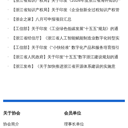
【浙江省知识产权局】关于印发《2026年度浙江省海外知识产
权风险统一基础性保障保险实施方案》的通知
【浙江省知识产权局】关于印发《企业创新全过程知识产权管
理指引》的通知
【浙企之家】八月可申报项目汇总
【工信部】关于印发《工业绿色低碳发展“十五五”规划》的通
知
【浙江省经信厅】《浙江省人工智能赋能制造业数字化转型实
施方案（2026-2030年）》印发
【工信部】关于印发《“小快轻准” 数字化产品和服务培育指引
（2026年版）》的通知
【浙江省人民政府】关于印发“十五五”数字浙江建设规划的通
知
【浙江发布】《关于加快推进浙江省开源体系建设的实施意
见》正式施行
关于协会
会员单位
协会简介
理事长单位