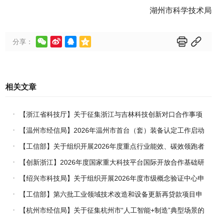
湖州市科学技术局






分享：
相关文章
【浙江省科技厅】关于征集浙江与吉林科技创新对口合作事项
的通知
【温州市经信局】2026年温州市首台（套）装备认定工作启动
【工信部】关于组织开展2026年度重点行业能效、碳效领跑者
企业推荐工作的通知
【创新浙江】2026年度国家重大科技平台国际开放合作基础研
究专项（试点）项目指南
【绍兴市科技局】关于组织开展2026年度市级概念验证中心申
报工作的通知
【工信部】第六批工业领域技术改造和设备更新再贷款项目申
报工作启动
【杭州市经信局】关于征集杭州市“人工智能+制造”典型场景的