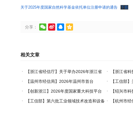
关于2025年度国家自然科学基金依托单位注册申请的通告
下载




分享：
相关文章
【浙江省经信厅】关于举办2026年浙江省
【浙江省科
工业设计技术职业技能竞赛的通知
创新对口合作
【温州市经信局】2026年温州市首台
【工信部】
（套）装备认定工作启动
业能效、碳效
【创新浙江】2026年度国家重大科技平台
【绍兴市科
国际开放合作基础研究专项（试点）项目指南
市级概念验证
【工信部】第六批工业领域技术改造和设备
【杭州市经
更新再贷款项目申报工作启动
能+制造”典型