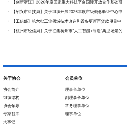
企业推荐工作的通知
【创新浙江】2026年度国家重大科技平台国际开放合作基础研
究专项（试点）项目指南
【绍兴市科技局】关于组织开展2026年度市级概念验证中心申
报工作的通知
【工信部】第六批工业领域技术改造和设备更新再贷款项目申
报工作启动
【杭州市经信局】关于征集杭州市“人工智能+制造”典型场景的
通知
关于协会
会员单位
协会简介
理事长单位
组织结构
副理事长单位
协会领导
常务理事单位
专家智库
理事单位
大事记