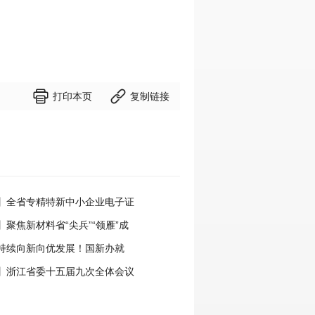


打印本页
复制链接
】全省专精特新中小企业电子证
式开通
聚焦新材料省“尖兵”“领雁”成
” 细旦PPS纤维的国产突围战
持续向新向优发展！国新办就
年工业和信息化发展情况举行新闻
】浙江省委十五届九次全体会议