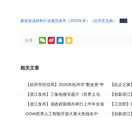
建筑保温材料行业规范条件（2025年本）（征求意见稿）
下载




分享：
相关文章
【杭州市经信局】2026年杭州市“数改券”申
【杭企之家
领工作正式启动
书申领通道正
【浙江发布】三集电视专题片《世界义乌
【创新浙江】
——习近平关心引领义乌发展》热播上线
果：破茧化“丝
【浙江发布】省政府新闻办举行上半年全省
【工信部】
经济运行情况新闻发布会
2026年上半
GOAI世界人工智能开源大赛火热报名中
【创新浙江
发布会
在杭州举行