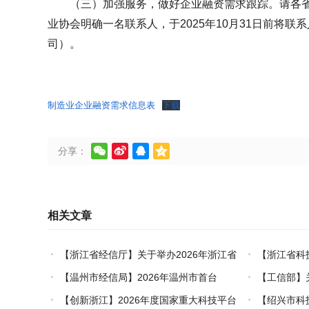
（三）加强服务，做好企业融资需求跟踪。请各
业协会明确一名联系人，于2025年10月31日前将
司）。
制造业企业融资需求信息表
下载




分享：
相关文章
【浙江省经信厅】关于举办2026年浙江省
【浙江省科
工业设计技术职业技能竞赛的通知
创新对口合作
【温州市经信局】2026年温州市首台
【工信部】
（套）装备认定工作启动
业能效、碳效
【创新浙江】2026年度国家重大科技平台
【绍兴市科