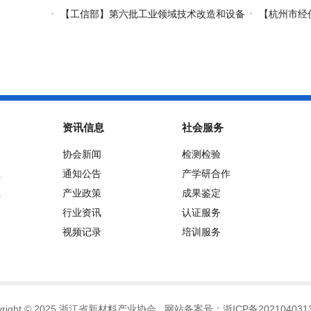
国际开放合作基础研究专项（试点）项目指南
市级概念验证
【工信部】第六批工业领域技术改造和设备
【杭州市经
更新再贷款项目申报工作启动
能+制造”典型
资讯信息
社会服务
协会新闻
检测检验
位
通知公告
产学研合作
位
产业政策
成果鉴定
行业资讯
认证服务
视频记录
培训服务
pyright © 2025 浙江省新材料产业协会 网站备案号：
浙ICP备202104031