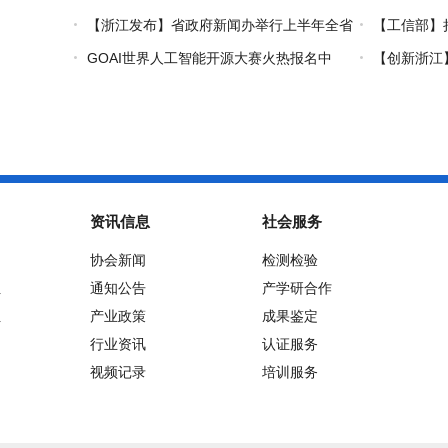
——习近平关心引领义乌发展》热播上线
果：破茧化“丝
【浙江发布】省政府新闻办举行上半年全省
【工信部】
经济运行情况新闻发布会
2026年上半
GOAI世界人工智能开源大赛火热报名中
【创新浙江
发布会
在杭州举行
资讯信息
社会服务
协会新闻
检测检验
位
通知公告
产学研合作
位
产业政策
成果鉴定
行业资讯
认证服务
视频记录
培训服务