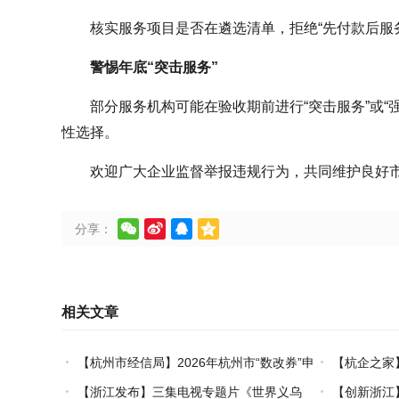
核实服务项目是否在遴选清单，拒绝“先付款后服
警惕年底“突击服务”
部分服务机构可能在验收期前进行“突击服务”或“
性选择。
欢迎广大企业监督举报违规行为，共同维护良好




分享：
相关文章
【杭州市经信局】2026年杭州市“数改券”申
【杭企之家
领工作正式启动
书申领通道正
【浙江发布】三集电视专题片《世界义乌
【创新浙江】