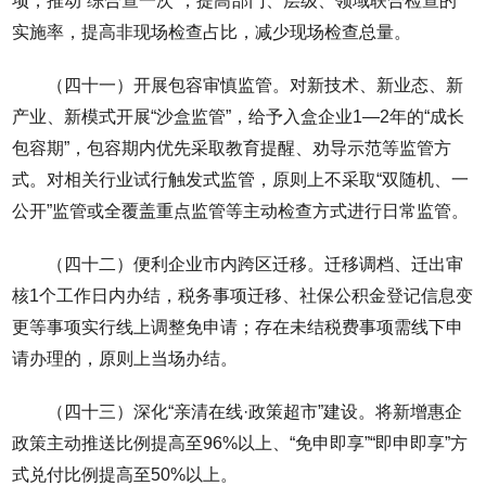
项，推动“综合查一次”，提高部门、层级、领域联合检查的
实施率，提高非现场检查占比，减少现场检查总量。
（四十一）开展包容审慎监管。对新技术、新业态、新
产业、新模式开展“沙盒监管”，给予入盒企业1—2年的“成长
包容期”，包容期内优先采取教育提醒、劝导示范等监管方
式。对相关行业试行触发式监管，原则上不采取“双随机、一
公开”监管或全覆盖重点监管等主动检查方式进行日常监管。
（四十二）便利企业市内跨区迁移。迁移调档、迁出审
核1个工作日内办结，税务事项迁移、社保公积金登记信息变
更等事项实行线上调整免申请；存在未结税费事项需线下申
请办理的，原则上当场办结。
（四十三）深化“亲清在线·政策超市”建设。将新增惠企
政策主动推送比例提高至96%以上、“免申即享”“即申即享”方
式兑付比例提高至50%以上。