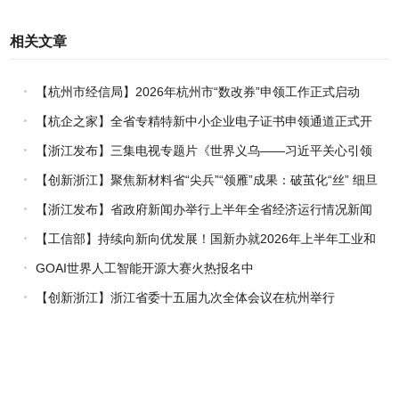
相关文章
【杭州市经信局】2026年杭州市“数改券”申领工作正式启动
【杭企之家】全省专精特新中小企业电子证书申领通道正式开
通
【浙江发布】三集电视专题片《世界义乌——习近平关心引领
义乌发展》热播上线
【创新浙江】聚焦新材料省“尖兵”“领雁”成果：破茧化“丝” 细旦
PPS纤维的国产突围战
【浙江发布】省政府新闻办举行上半年全省经济运行情况新闻
发布会
【工信部】持续向新向优发展！国新办就2026年上半年工业和
信息化发展情况举行新闻发布会
GOAI世界人工智能开源大赛火热报名中
【创新浙江】浙江省委十五届九次全体会议在杭州举行