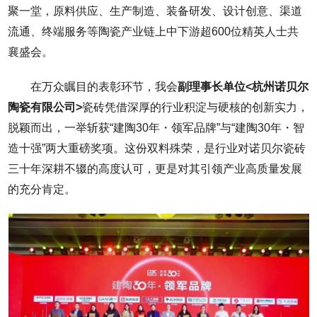
聚一堂，原料供应、生产制造、装备研发、设计创意、渠道
流通、终端服务等陶瓷产业链上中下游超600位精英人士共
襄盛会。
在万众瞩目的表彰环节，我会
副理事长单位
<杭州诺贝尔
陶瓷有限公司>
瓷砖凭借深厚的行业积淀与硬核的创新实力，
脱颖而出，一举斩获“建陶30年・领军品牌”与“建陶30年・智
造十强”两大重磅奖项。这份双料殊荣，是行业对诺贝尔瓷砖
三十年深耕不辍的高度认可，更是对其引领产业高质量发展
的充分肯定。