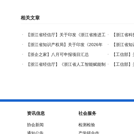
相关文章
【浙江省经信厅】关于印发《浙江省推进工
【浙江省科
业互联网与人工智能融合赋能行动方案》的通
享受支持科技
【浙江省知识产权局】关于印发《2026年
【浙江省知
知
构名单核定的
度浙江省海外知识产权风险统一基础性保障保
全过程知识产
【浙企之家】八月可申报项目汇总
【工信部】
险实施方案》的通知
“十五五”规划
【浙江省经信厅】《浙江省人工智能赋能制
【工信部】
造业数字化转型实施方案（2026-2030年）》
品和服务培育指
印发
资讯信息
社会服务
协会新闻
检测检验
位
通知公告
产学研合作