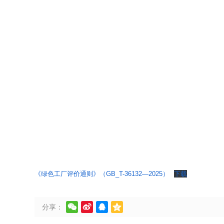
《绿色工厂评价通则》（GB_T-36132—2025）
下载




分享：