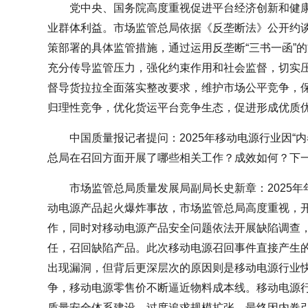
党中央、国务院高度重视促进平台经济创新和健康
业群体利益。市场监管总局依据《反垄断法》公开约
策部署的具体监管措施，通过运用反垄断“三书一函”
充分传导监管压力，强化约束作用和社会监督，切实
督导货拉拉全面落实整改要求，维护市场公平竞争，
归理性竞争，优化货运平台竞争生态，促进形成优质
中国质量报记者提问：2025年移动电源行业因“
总局在召回方面开展了哪些相关工作？成效如何？下
市场监管总局质量发展局副局长史新章：2025
动电源产品起火爆炸事故，市场监管总局高度重视，
作，同时对移动电源产品安全问题依法开展缺陷调查
任，召回缺陷产品。此次移动电源召回事件直接产生
出现漏洞，但背后更深层次的原因则是移动电源行业快速
争，移动电源零售价不断逼近物料成本线。移动电源
质量安全体系建设、过度追求规模扩张，最终因内卷