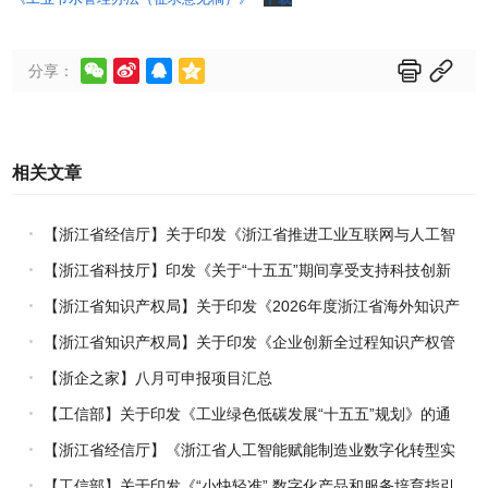






分享：
相关文章
【浙江省经信厅】关于印发《浙江省推进工业互联网与人工智
能融合赋能行动方案》的通知
【浙江省科技厅】印发《关于“十五五”期间享受支持科技创新
进口税收优惠政策的科研机构名单核定的实施办法》的通知
【浙江省知识产权局】关于印发《2026年度浙江省海外知识产
权风险统一基础性保障保险实施方案》的通知
【浙江省知识产权局】关于印发《企业创新全过程知识产权管
理指引》的通知
【浙企之家】八月可申报项目汇总
【工信部】关于印发《工业绿色低碳发展“十五五”规划》的通
知
【浙江省经信厅】《浙江省人工智能赋能制造业数字化转型实
施方案（2026-2030年）》印发
【工信部】关于印发《“小快轻准” 数字化产品和服务培育指引