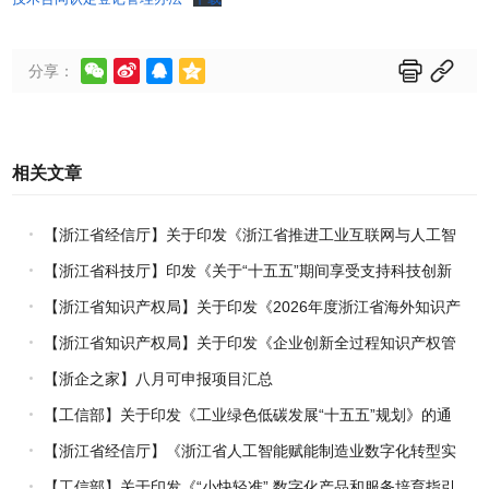






分享：
相关文章
【浙江省经信厅】关于印发《浙江省推进工业互联网与人工智
能融合赋能行动方案》的通知
【浙江省科技厅】印发《关于“十五五”期间享受支持科技创新
进口税收优惠政策的科研机构名单核定的实施办法》的通知
【浙江省知识产权局】关于印发《2026年度浙江省海外知识产
权风险统一基础性保障保险实施方案》的通知
【浙江省知识产权局】关于印发《企业创新全过程知识产权管
理指引》的通知
【浙企之家】八月可申报项目汇总
【工信部】关于印发《工业绿色低碳发展“十五五”规划》的通
知
【浙江省经信厅】《浙江省人工智能赋能制造业数字化转型实
施方案（2026-2030年）》印发
【工信部】关于印发《“小快轻准” 数字化产品和服务培育指引