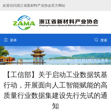
欢迎访问浙江省新材料产业协会官方网站


菜单
搜索
【工信部】关于启动工业数据筑基
行动，开展面向人工智能赋能的高
质量行业数据集建设先行先试的通
知