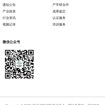
通知公告
产学研合作
产业政策
成果鉴定
行业资讯
认证服务
视频记录
培训服务
微信公众号