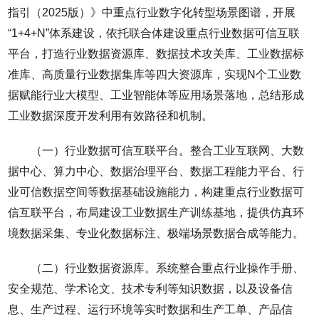
指引（2025版）》中重点行业数字化转型场景图谱，开展
“1+4+N”体系建设，依托联合体建设重点行业数据可信互联
平台，打造行业数据资源库、数据技术攻关库、工业数据标
准库、高质量行业数据集库等四大资源库，实现N个工业数
据赋能行业大模型、工业智能体等应用场景落地，总结形成
工业数据深度开发利用有效路径和机制。
（一）行业数据可信互联平台。整合工业互联网、大数
据中心、算力中心、数据治理平台、数据工程能力平台、行
业可信数据空间等数据基础设施能力，构建重点行业数据可
信互联平台，布局建设工业数据生产训练基地，提供仿真环
境数据采集、专业化数据标注、极端场景数据合成等能力。
（二）行业数据资源库。系统整合重点行业操作手册、
安全规范、学术论文、技术专利等知识数据，以及设备信
息、生产过程、运行环境等实时数据和生产工单、产品信