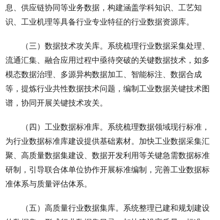
息、供应链协同等业务数据，构建涵盖学科知识、工艺知
识、工业机理等具备行业专业特征的行业数据资源库。
（三）数据技术攻关库。系统梳理行业数据采集处理、
流通汇集、融合应用过程中亟待突破的关键数据技术，如多
模态数据治理、多源异构数据加工、智能标注、数据合成
等，提炼行业共性数据技术问题，编制工业数据关键技术图
谱，协同开展关键技术攻关。
（四）工业数据标准库。系统梳理数据领域现行标准，
为行业数据标准库建设提供基础素材。加快工业数据采集汇
聚、高质量数据集建设、数据开发利用等关键急需数据标准
研制，引导联合体单位协作开展标准编制，完善工业数据标
准体系与质量评估体系。
（五）高质量行业数据集库。系统整理已建和规划建设