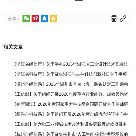






分享：
相关文章
【浙江省经信厅】关于举办2026年浙江省工业设计技术职业技
能竞赛的通知
【浙江省科技厅】关于征集浙江与吉林科技创新对口合作事项
的通知
【温州市经信局】2026年温州市首台（套）装备认定工作启动
【工信部】关于组织开展2026年度重点行业能效、碳效领跑者
企业推荐工作的通知
【创新浙江】2026年度国家重大科技平台国际开放合作基础研
究专项（试点）项目指南
【绍兴市科技局】关于组织开展2026年度市级概念验证中心申
报工作的通知
【工信部】第六批工业领域技术改造和设备更新再贷款项目申
报工作启动
【杭州市经信局】关于征集杭州市“人工智能+制造”典型场景的