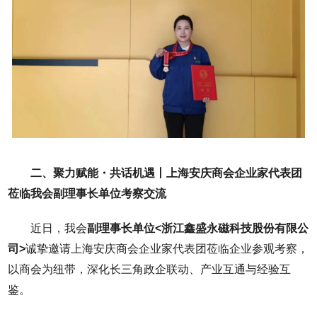
二、聚力赋能・共话机遇丨上海安庆商会企业家代表团
莅临我会副理事长单位考察交流
近日，我会
副理事长单位<浙江鑫盛永磁科技股份有限公
司>
诚挚邀请上海安庆商会企业家代表团莅临企业参观考察，
以商会为纽带，深化长三角政企联动、产业互通与经验互
鉴。