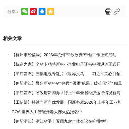






分享：
相关文章
【杭州市经信局】2026年杭州市“数改券”申领工作正式启动
【杭企之家】全省专精特新中小企业电子证书申领通道正式开
通
【浙江发布】三集电视专题片《世界义乌——习近平关心引领
义乌发展》热播上线
【创新浙江】聚焦新材料省“尖兵”“领雁”成果：破茧化“丝” 细旦
PPS纤维的国产突围战
【浙江发布】省政府新闻办举行上半年全省经济运行情况新闻
发布会
【工信部】持续向新向优发展！国新办就2026年上半年工业和
信息化发展情况举行新闻发布会
GOAI世界人工智能开源大赛火热报名中
【创新浙江】浙江省委十五届九次全体会议在杭州举行