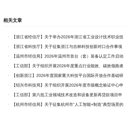
相关文章
【浙江省经信厅】关于举办2026年浙江省工业设计技术职业技
能竞赛的通知
【浙江省科技厅】关于征集浙江与吉林科技创新对口合作事项
的通知
【温州市经信局】2026年温州市首台（套）装备认定工作启动
【工信部】关于组织开展2026年度重点行业能效、碳效领跑者
企业推荐工作的通知
【创新浙江】2026年度国家重大科技平台国际开放合作基础研
究专项（试点）项目指南
【绍兴市科技局】关于组织开展2026年度市级概念验证中心申
报工作的通知
【工信部】第六批工业领域技术改造和设备更新再贷款项目申
报工作启动
【杭州市经信局】关于征集杭州市“人工智能+制造”典型场景的
通知