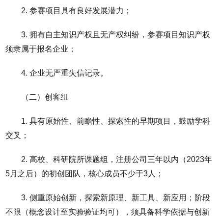
2. 参赛项目具有良好发展潜力；
3. 拥有自主知识产权且无产权纠纷，参赛项目知识产权
须隶属于报名企业；
4. 企业无严重失信记录。
（二）创客组
1. 具有原始性、前瞻性、探索性的早期项目，鼓励学科
交叉；
2. 高校、科研院所课题组，注册公司三年以内（2023年
5月之后）的初创团队，核心成员不少于3人；
3. 侧重原始创新，探索新原理、新工具、新应用；阶段
不限（概念设计至实验验证均可），须具备科学依据与创新