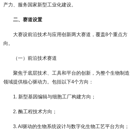
产力、服务国家新型工业化建设。
二、赛道设置
大赛设前沿技术与应用创新两大赛道，覆盖8个重点方
向。
（一）前沿技术赛道
聚焦于底层技术、工具和平台的创新，为整个生物制造
领域提供核心驱动力。包括以下4个方向：
1. 新型基因编辑与细胞工厂构建方向；
2. 酶工程技术方向；
3. AI驱动的生物系统设计与数字化生物工艺平台方向；