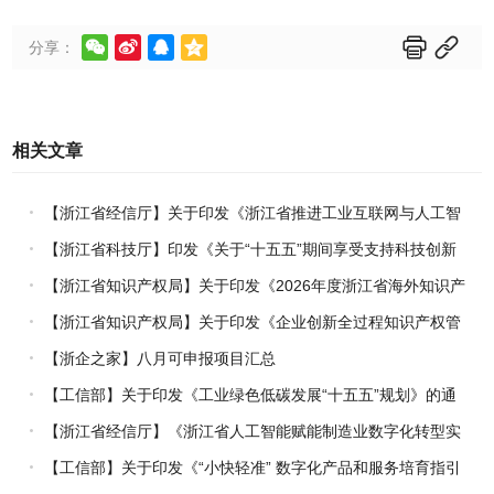






分享：
相关文章
【浙江省经信厅】关于印发《浙江省推进工业互联网与人工智
能融合赋能行动方案》的通知
【浙江省科技厅】印发《关于“十五五”期间享受支持科技创新
进口税收优惠政策的科研机构名单核定的实施办法》的通知
【浙江省知识产权局】关于印发《2026年度浙江省海外知识产
权风险统一基础性保障保险实施方案》的通知
【浙江省知识产权局】关于印发《企业创新全过程知识产权管
理指引》的通知
【浙企之家】八月可申报项目汇总
【工信部】关于印发《工业绿色低碳发展“十五五”规划》的通
知
【浙江省经信厅】《浙江省人工智能赋能制造业数字化转型实
施方案（2026-2030年）》印发
【工信部】关于印发《“小快轻准” 数字化产品和服务培育指引