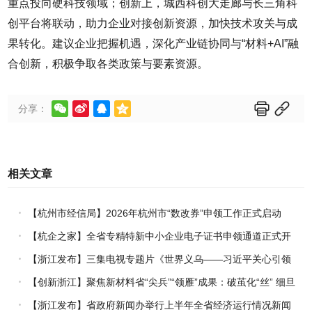
重点投向硬科技领域；创新上，城西科创大走廊与长三角科
创平台将联动，助力企业对接创新资源，加快技术攻关与成
果转化。建议企业把握机遇，深化产业链协同与“材料+AI”融
合创新，积极争取各类政策与要素资源。






分享：
相关文章
【杭州市经信局】2026年杭州市“数改券”申领工作正式启动
【杭企之家】全省专精特新中小企业电子证书申领通道正式开
通
【浙江发布】三集电视专题片《世界义乌——习近平关心引领
义乌发展》热播上线
【创新浙江】聚焦新材料省“尖兵”“领雁”成果：破茧化“丝” 细旦
PPS纤维的国产突围战
【浙江发布】省政府新闻办举行上半年全省经济运行情况新闻