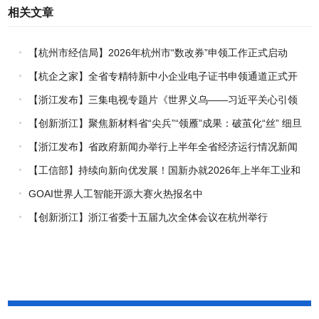
相关文章
【杭州市经信局】2026年杭州市“数改券”申领工作正式启动
【杭企之家】全省专精特新中小企业电子证书申领通道正式开
通
【浙江发布】三集电视专题片《世界义乌——习近平关心引领
义乌发展》热播上线
【创新浙江】聚焦新材料省“尖兵”“领雁”成果：破茧化“丝” 细旦
PPS纤维的国产突围战
【浙江发布】省政府新闻办举行上半年全省经济运行情况新闻
发布会
【工信部】持续向新向优发展！国新办就2026年上半年工业和
信息化发展情况举行新闻发布会
GOAI世界人工智能开源大赛火热报名中
【创新浙江】浙江省委十五届九次全体会议在杭州举行