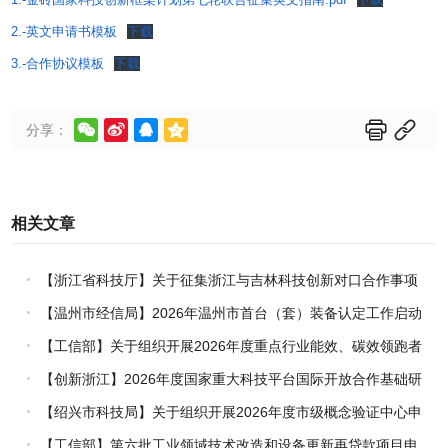
2.-英文申请书模板
下载
3.-合作协议模板
下载






分享：
相关文章
【浙江省科技厅】关于征集浙江与吉林科技创新对口合作事项
的通知
【温州市经信局】2026年温州市首台（套）装备认定工作启动
【工信部】关于组织开展2026年度重点行业能效、碳效领跑者
企业推荐工作的通知
【创新浙江】2026年度国家重大科技平台国际开放合作基础研
究专项（试点）项目指南
【绍兴市科技局】关于组织开展2026年度市级概念验证中心申
报工作的通知
【工信部】第六批工业领域技术改造和设备更新再贷款项目申