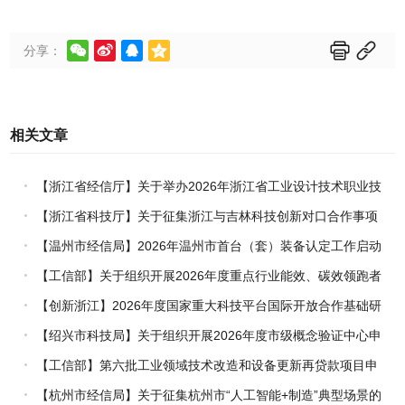






分享：
相关文章
【浙江省经信厅】关于举办2026年浙江省工业设计技术职业技
能竞赛的通知
【浙江省科技厅】关于征集浙江与吉林科技创新对口合作事项
的通知
【温州市经信局】2026年温州市首台（套）装备认定工作启动
【工信部】关于组织开展2026年度重点行业能效、碳效领跑者
企业推荐工作的通知
【创新浙江】2026年度国家重大科技平台国际开放合作基础研
究专项（试点）项目指南
【绍兴市科技局】关于组织开展2026年度市级概念验证中心申
报工作的通知
【工信部】第六批工业领域技术改造和设备更新再贷款项目申
报工作启动
【杭州市经信局】关于征集杭州市“人工智能+制造”典型场景的