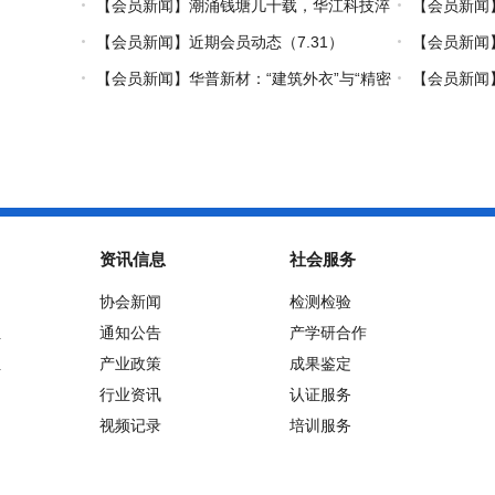
【会员新闻】潮涌钱塘几十载，华江科技淬
【会员新闻
炼热塑复材中国力量
【会员新闻】近期会员动态（7.31）
【会员新闻】
【会员新闻】华普新材：“建筑外衣”与“精密
【会员新闻】
制造”的双轮驱动之路
资讯信息
社会服务
协会新闻
检测检验
位
通知公告
产学研合作
位
产业政策
成果鉴定
行业资讯
认证服务
视频记录
培训服务