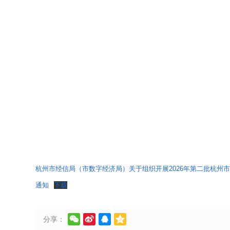
杭州市经信局（市数字经济局）关于组织开展2026年第二批杭州
通知
下载




分享：