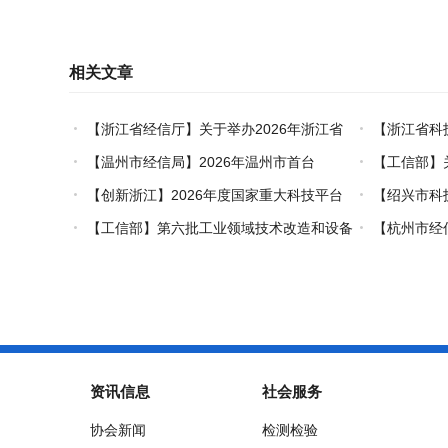
相关文章
【浙江省经信厅】关于举办2026年浙江省
【浙江省科
工业设计技术职业技能竞赛的通知
创新对口合作
【温州市经信局】2026年温州市首台
【工信部】
（套）装备认定工作启动
业能效、碳效
【创新浙江】2026年度国家重大科技平台
【绍兴市科
国际开放合作基础研究专项（试点）项目指南
市级概念验证
【工信部】第六批工业领域技术改造和设备
【杭州市经
更新再贷款项目申报工作启动
能+制造”典型
资讯信息
社会服务
协会新闻
检测检验