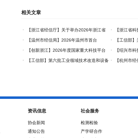
相关文章
【浙江省经信厅】关于举办2026年浙江省
【浙江省科
工业设计技术职业技能竞赛的通知
创新对口合作
【温州市经信局】2026年温州市首台
【工信部】
（套）装备认定工作启动
业能效、碳效
【创新浙江】2026年度国家重大科技平台
【绍兴市科
国际开放合作基础研究专项（试点）项目指南
市级概念验证
【工信部】第六批工业领域技术改造和设备
【杭州市经
更新再贷款项目申报工作启动
能+制造”典型
资讯信息
社会服务
协会新闻
检测检验
位
通知公告
产学研合作