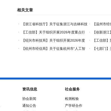
相关文章
【浙江省科技厅】关于征集浙江与吉林科技
【温州市经
创新对口合作事项的通知
（套）装备认
【工信部】关于组织开展2026年度重点行
【创新浙江
业能效、碳效领跑者企业推荐工作的通知
国际开放合作
【绍兴市科技局】关于组织开展2026年度
【工信部】
市级概念验证中心申报工作的通知
更新再贷款项
【杭州市经信局】关于征集杭州市“人工智
【七部门】
能+制造”典型场景的通知
领域创新任务
资讯信息
社会服务
协会新闻
检测检验
位
通知公告
产学研合作