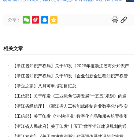






分享：
相关文章
【浙江省知识产权局】关于印发《2026年度浙江省海外知识产
权风险统一基础性保障保险实施方案》的通知
【浙江省知识产权局】关于印发《企业创新全过程知识产权管
理指引》的通知
【浙企之家】八月可申报项目汇总
【工信部】关于印发《工业绿色低碳发展“十五五”规划》的通
知
【浙江省经信厅】《浙江省人工智能赋能制造业数字化转型实
施方案（2026-2030年）》印发
【工信部】关于印发《“小快轻准” 数字化产品和服务培育指引
（2026年版）》的通知
【浙江省人民政府】关于印发“十五五”数字浙江建设规划的通
知
【浙江发布】《关于加快推进浙江省开源体系建设的实施意