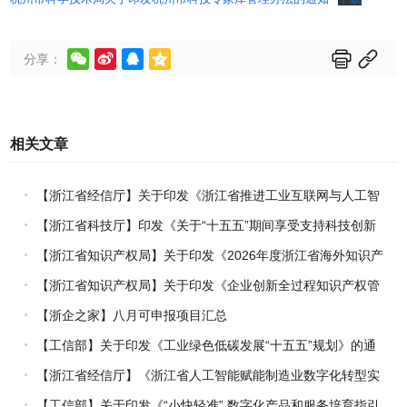






分享：
相关文章
【浙江省经信厅】关于印发《浙江省推进工业互联网与人工智
能融合赋能行动方案》的通知
【浙江省科技厅】印发《关于“十五五”期间享受支持科技创新
进口税收优惠政策的科研机构名单核定的实施办法》的通知
【浙江省知识产权局】关于印发《2026年度浙江省海外知识产
权风险统一基础性保障保险实施方案》的通知
【浙江省知识产权局】关于印发《企业创新全过程知识产权管
理指引》的通知
【浙企之家】八月可申报项目汇总
【工信部】关于印发《工业绿色低碳发展“十五五”规划》的通
知
【浙江省经信厅】《浙江省人工智能赋能制造业数字化转型实
施方案（2026-2030年）》印发
【工信部】关于印发《“小快轻准” 数字化产品和服务培育指引